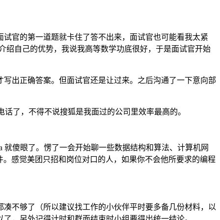
面试官的第一道题就卡住了答不出来，面试官也可能看我太紧
要我介绍自己的优势，我说我高等数学功底很好，于是面试官开始
才写出正确答案。但面试官还是让过来。之后沟通了一下意向部
ffer 电话了，不得不说搜狐是我面过的公司里效率最高的。
 Java 就傻眼了。愣了一会开始聊一些数据结构和算法、计算机网
邮件。感觉美团只招和岗位对口的人，如果你不会他所要求的编程
都凑不够了（所以建议找工作的小伙伴平时要多备几份材料，以
以了，另外记得计时和群面结束时小组要得出统一结论。