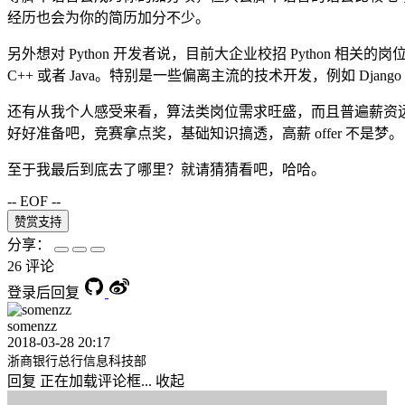
经历也会为你的简历加分不少。
另外想对 Python 开发者说，目前大企业校招 Python 相
C++ 或者 Java。特别是一些偏离主流的技术开发，例如 Dj
还有从我个人感受来看，算法类岗位需求旺盛，而且普遍薪资远
好好准备吧，竞赛拿点奖，基础知识搞透，高薪 offer 不是梦。
至于我最后到底去了哪里？就请猜猜看吧，哈哈。
-- EOF --
赞赏支持
分享：
26 评论
登录后回复
somenzz
2018-03-28 20:17
浙商银行总行信息科技部
回复
正在加载评论框...
收起