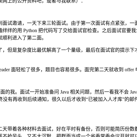
联网上的公开资料吧，或者与我联系）：
到面试邀请，一天下来三轮面试。由于第一次面试有点紧张，一
绊的用 Python 把代码写了交给面试官检查。之后面试官
就顺利进入了第二面。
了，但是复杂度比最优解高了一个量级，最后在面试官的提示下
 leader 面轻松了很多，题目也容易很多。面完第二天就收到 o
女面试官面的我。面试一开始准备问 Java 相关问题，然后一看我不会
最终没有再收到后续通知，很久以后才收到“已被加入人才库”的
）
二天带着各种材料去面试，好在平时有备份，否则可能简历份数
既不抢风头、又不太沉默，把群面当成一个省委常委会议开就可