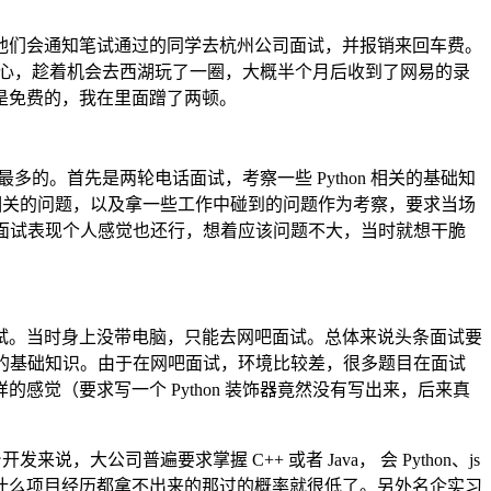
他们会通知笔试通过的同学去杭州公司面试，并报销来回车费。
开心，趁着机会去西湖玩了一圈，大概半个月后收到了网易的录
是免费的，我在里面蹭了两顿。
最多的。首先是两轮电话面试，考察一些 Python 相关的基础知
开发相关的问题，以及拿一些工作中碰到的问题作为考察，要求当场
个面试表现个人感觉也还行，想着应该问题不大，当时就想干脆
试。当时身上没带电脑，只能去网吧面试。总体来说头条面试要
关的基础知识。由于在网吧面试，环境比较差，很多题目在面试
觉（要求写一个 Python 装饰器竟然没有写出来，后来真
大公司普遍要求掌握 C++ 或者 Java， 会 Python、js
什么项目经历都拿不出来的那过的概率就很低了。另外名企实习