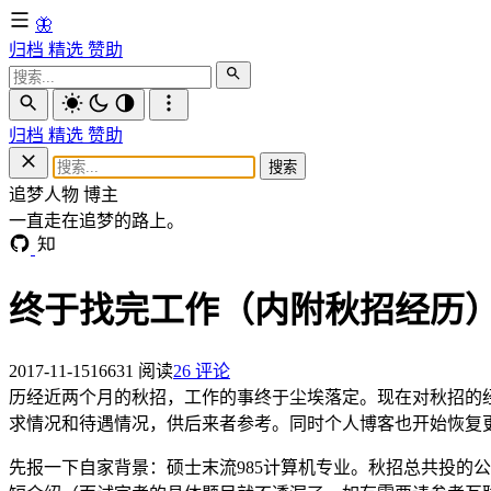
🦋
归档
精选
赞助
归档
精选
赞助
搜索
追梦人物
博主
一直走在追梦的路上。
终于找完工作（内附秋招经历
2017-11-15
16631 阅读
26 评论
历经近两个月的秋招，工作的事终于尘埃落定。现在对秋招的
求情况和待遇情况，供后来者参考。同时个人博客也开始恢复更新
先报一下自家背景：硕士末流985计算机专业。秋招总共投的