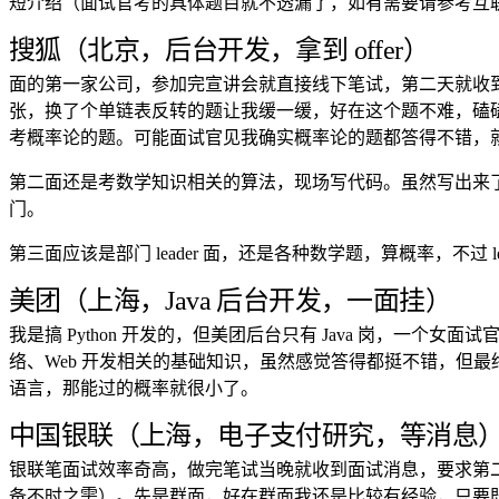
短介绍（面试官考的具体题目就不透漏了，如有需要请参考互
搜狐（北京，后台开发，拿到 offer）
面的第一家公司，参加完宣讲会就直接线下笔试，第二天就收
张，换了个单链表反转的题让我缓一缓，好在这个题不难，磕磕绊
考概率论的题。可能面试官见我确实概率论的题都答得不错，
第二面还是考数学知识相关的算法，现场写代码。虽然写出来
门。
第三面应该是部门 leader 面，还是各种数学题，算概率，不过
美团（上海，Java 后台开发，一面挂）
我是搞 Python 开发的，但美团后台只有 Java 岗，一个
络、Web 开发相关的基础知识，虽然感觉答得都挺不错，但
语言，那能过的概率就很小了。
中国银联（上海，电子支付研究，等消息
银联笔面试效率奇高，做完笔试当晚就收到面试消息，要求第
备不时之需）。先是群面，好在群面我还是比较有经验，只要