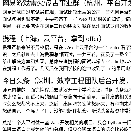
网易游戏雷火/盘古事业群（杭州，平台开发&
网易是我面过笔试最正规，面试比较土豪的公司。首先网易游
面试氛围也很不错，主要考察了一些 Web 开发相关的知识
用函。在此要感谢在网易工作的朋友对我在杭州面试期间的收
携程（上海，云平台，拿到 offer）
携程严格来说不算校招，是在 v2ex 上云平台的一个 lead
识，之后就叫去上海携程总部面试，一共三轮，花费了一整个下午
给出解决方案和实现。总体来说携程的面试非常专业，hr 也
在携程工作得了。几天后在我回学校的途中收到了 hr 的录用电
今日头条（深圳，效率工程团队后台开发
师兄内推的，面完携程后去武汉开一个学术会议，期间头条就
求比较高，面试考察的题目主要偏向于高流量、高并发的相关处
时怎么想都答不上来，之后一出网吧答案就想起来，有种期末考试
想给自己一个嘴巴了），没能把握住机会。听说头条薪资非常
总结：个人平时做一些 Web 开发相关的项目，只会 Python 
等脚本语言会成为你的加分项，但只会脚本语言的话会比较吃