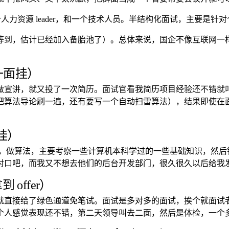
一个人力资源 leader，和一个技术人员。半结构化面试，主要
等到，估计已经加入备胎池了）。总体来说，国企不像互联网一
一面挂）
讲，就又投了一次简历。面试官看我简历项目经验还不错就叫我过去
把算法导论刷一遍，还有要写一个自动扫雷算法），结果即使在
挂）
代码，做算法，主要考察一些计算机本科学过的一些基础知识，然
对口吧，而我又不想去他们的后台开发部门，很久很久以后给我发
offer）
就直接给了绿色通道免笔试。面试是多对多的面试，挨个就面试
个人感觉表现还不错，第二天领导叫去二面，然后是体检，一个