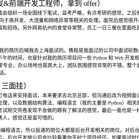
前端开发工程师，拿到 offer）
戏会组织一场全国线下笔试，监考严格，有点考研的感觉，之后
，偏向于高并发、大流量和网络异常等相关的处理。面完后感觉很
留和招待。另外网易杭州的食堂非常赞，员工一日三餐在里面吃
er 看了我的简历后喊我去上海面试的。携程是我面过的公司中面试轮数
的时间，也是针对我的简历项目问一些 Python 和 Web 
非常专业，办公场地也是高大上，团队氛围感觉非常的不错。整
话。
，三面挂）
打电话来安排面试，本来要求去北京总部，但沟通后改为视频面
理，以及数据结构算法、编程语言（我的主要是 Python）相
刚交完卷发现不会做的题有了解法的感觉，最后一面也是一样的感
诱人，感觉还是蛮可惜的。
一门编程语言，所以投递的岗位大都是后台开发相关的岗位。对后台开发来说，
亏。后台开发岗公司会比较看重你平时个项目经历，如果面试时