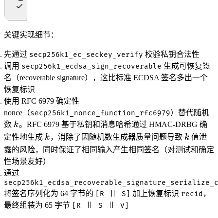
关键实现细节：
先通过
校验私钥合法性
secp256k1_ec_seckey_verify
调用
生成
可恢复签
secp256k1_ecdsa_sign_recoverable
名
（recoverable signature），这比标准 ECDSA 签名多出一个
恢复标识
使用
RFC 6979 确定性
nonce
（
）替代随机
secp256k1_nonce_function_rfc6979
k
数
k
。RFC 6979 基于私钥和消息哈希通过 HMAC-DRBG 确
k
k
定性地生成
k
，消除了因随机数生成器质量问题导致
k
值泄
露的风险，同时保证了相同输入产生相同签名（对测试和确定
性场景友好）
通过
secp256k1_ecdsa_recoverable_signature_serialize_
将签名序列化为 64 字节的
加上恢复标识
，
[R || S]
recid
最终组装为 65 字节
[R || S || V]