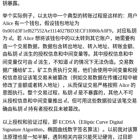
钥暴露。
举个实际例子，以太坊中一个典型的转账过程是这样的：用户
Alice 有一个钱包，假设钱包地址为
0x001d3F1ef827552Ae1114027BD3ECF1f086bA0F9，对应私钥
d
为
d
。若 Alice 想将该钱包中的以太转到其它账户，她需要构
造一个交易数据，数据包含转出地址、转入地址、转账金额、
d
由私钥
d
派生的授权信息和中间变量等。其中授权信息和中
d
d
间变量仅可由
d
派生，不知道
d
的情况下无法伪造。交易数
据广播给矿工，矿工负责执行交易，他们会使用中间变量和授
权信息验证该笔交易未被篡改（例如交易数据在传播过程中被
修改了金额或者转入地址），从而保证交易严格按照 Alice 的
d
意图执行。整个交易过程，私钥
d
是不暴露的，其他人不可
d
从授权信息和中间变量推出
d
，但可用这些数据验证该笔交易
d
确由私钥
d
持有者授权且未被篡改。
以上授权和验证过程，即 ECDSA（Elliptic Curve Digital
Signature Algorithm，椭圆曲线数字签名算法）。以前我对该算
法原理也是一知半解，遇到相关内容只能死记硬背，过目即