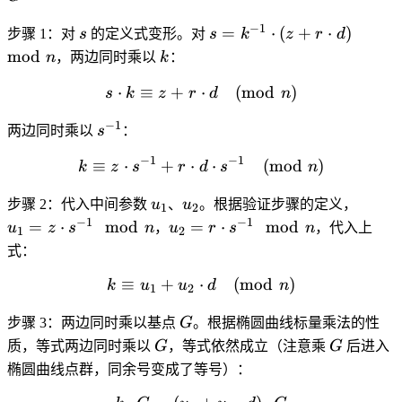
\cdot
G
G =
−
1
s
s =
d)
=
⋅
(
+
⋅
)
(a
步骤 1
：对
s
的定义式变形。对
s
k
z
r
d
k^{-1}
\mod
k
\mod
mod
n
，两边同时乘以
k
：
\cdot
n
n)
⋅
≡
+
⋅
s \cdot k \equiv z + r \c
(
mod
)
(z + r
s
k
z
r
d
n
\cdot
\cdot
G
−
1
s^{-1}
两边同时乘以
s
：
d)
\mod
−
1
−
1
≡
⋅
+
⋅
k \equiv z \cdot s^{-1} +
⋅
(
mod
)
k
z
s
r
d
s
n
n
u_1
u_2
u_1 
步骤 2
：代入中间参数
u
、
u
。根据验证步骤的定义，
1
2
z
−
1
−
1
u_2 =
=
⋅
mod
=
⋅
mod
u
z
s
n
，
u
r
s
n
，代入上
1
2
\cdot
r
式：
s^{-1
\cdot
≡
+
⋅
k \equiv u_1 + u_2 \cdot
(
mod
)
\mod
k
u
s^{-1}
u
d
n
1
2
n
\mod
G
步骤 3
：两边同时乘以基点
G
。根据椭圆曲线标量乘法的性
n
G
G
质，等式两边同时乘以
G
，等式依然成立（注意乘
G
后进入
椭圆曲线点群，同余号变成了等号）：