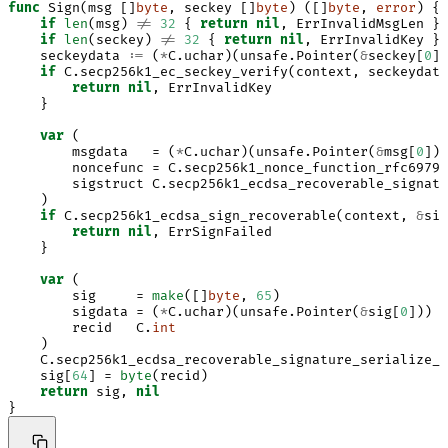
func
Sign
(
msg
[]
byte
,
seckey
[]
byte
)
([]
byte
,
error
)
{
if
len
(
msg
)
!=
32
{
return
nil
,
ErrInvalidMsgLen
}
if
len
(
seckey
)
!=
32
{
return
nil
,
ErrInvalidKey
}
seckeydata
:=
(
*
C
.
uchar
)(
unsafe
.
Pointer
(
&
seckey
[
0
])
if
C
.
secp256k1_ec_seckey_verify
(
context
,
seckeydata
return
nil
,
ErrInvalidKey
}
var
(
msgdata
=
(
*
C
.
uchar
)(
unsafe
.
Pointer
(
&
msg
[
0
]))
noncefunc
=
C
.
secp256k1_nonce_function_rfc6979
sigstruct
C
.
secp256k1_ecdsa_recoverable_signatu
)
if
C
.
secp256k1_ecdsa_sign_recoverable
(
context
,
&
sig
return
nil
,
ErrSignFailed
}
var
(
sig
=
make
([]
byte
,
65
)
sigdata
=
(
*
C
.
uchar
)(
unsafe
.
Pointer
(
&
sig
[
0
]))
recid
C
.
int
)
C
.
secp256k1_ecdsa_recoverable_signature_serialize_c
sig
[
64
]
=
byte
(
recid
)
return
sig
,
nil
}