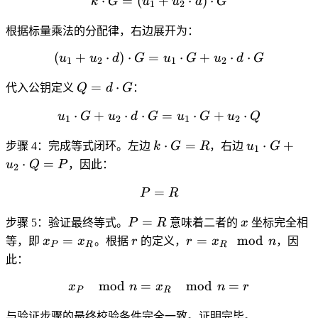
⋅
=
(
+
k \cdot G = (u_1 + u_2 \c
⋅
)
⋅
k
G
u
u
d
G
1
2
根据标量乘法的分配律，右边展开为：
(
+
⋅
)
⋅
=
(u_1 + u_2 \cdot d) \cdot
⋅
+
⋅
⋅
u
u
d
G
u
G
u
d
G
1
2
1
2
Q =
=
⋅
代入公钥定义
Q
d
G
：
d
⋅
+
⋅
⋅
u_1 \cdot G + u_2 \cdot 
=
⋅
+
⋅
u
G
u
d
G
u
G
u
Q
\cdot
1
2
1
2
G
k
u_1
⋅
=
⋅
+
步骤 4
：完成等式闭环。左边
k
G
R
，右边
u
G
1
\cdot
\cdot
⋅
=
u
Q
P
，因此：
2
G =
G +
=
P = R
R
u_2
P
R
\cdot
P
x
=
步骤 5
：验证最终等式。
P
R
意味着二者的
x
坐标完全相
Q =
=
x_P
r
r =
=
=
mod
P
等，即
x
x
。根据
r
的定义，
r
x
n
，因
P
R
R
R
=
x_R
此：
x_R
\mod
mod
=
x_P \mod n = x_R \mod n
mod
=
x
n
x
n
n
r
P
R
与验证步骤的最终校验条件完全一致。证明完毕。