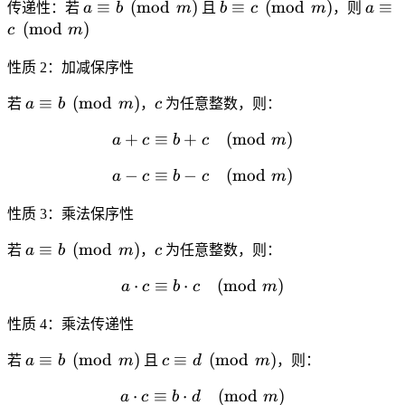
\pmod{m}
\pmod{m}
a \equiv b
b \equiv c
a \eq
≡
(
mod
)
≡
(
mod
)
≡
传递性
：若
a
b
m
且
b
c
m
，则
a
\pmod{m}
\pmod{m}
\pm
(
mod
)
c
m
性质 2：加减保序性
a \equiv b
c
≡
(
mod
)
若
a
b
m
，
c
为任意整数，则：
\pmod{m}
+
≡
+
a + c \equiv b + c \pmod
(
mod
)
a
c
b
c
m
−
≡
−
a - c \equiv b - c \pmod{m
(
mod
)
a
c
b
c
m
性质 3：乘法保序性
a \equiv b
c
≡
(
mod
)
若
a
b
m
，
c
为任意整数，则：
\pmod{m}
⋅
≡
⋅
a \cdot c \equiv b \cdot 
(
mod
)
a
c
b
c
m
性质 4：乘法传递性
a \equiv b
c \equiv d
≡
(
mod
)
≡
(
mod
)
若
a
b
m
且
c
d
m
，则：
\pmod{m}
\pmod{m}
⋅
≡
⋅
a \cdot c \equiv b \cdot
(
mod
)
a
c
b
d
m