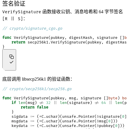
签名验证
函数接收公钥、消息哈希和 64 字节签名
VerifySignature
：
[R || S]
// crypto/signature_cgo.go
func
VerifySignature
(
pubkey
,
digestHash
,
signature
[]
by
return
secp256k1
.
VerifySignature
(
pubkey
,
digestHash
}
底层调用 libsecp256k1 的验证函数：
// crypto/secp256k1/secp256.go
func
VerifySignature
(
pubkey
,
msg
,
signature
[]
byte
)
boo
if
len
(
msg
)
!=
32
||
len
(
signature
)
!=
64
||
len
(
pu
return
false
}
sigdata
:=
(
*
C
.
uchar
)(
unsafe
.
Pointer
(
&
signature
[
0
])
msgdata
:=
(
*
C
.
uchar
)(
unsafe
.
Pointer
(
&
msg
[
0
]))
keydata
:=
(
*
C
.
uchar
)(
unsafe
.
Pointer
(
&
pubkey
[
0
]))