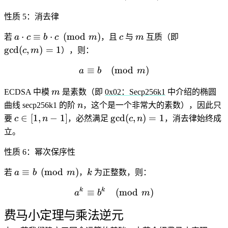
性质 5：消去律
a \cdot c
c
m
\gcd(c,
⋅
≡
⋅
(
mod
)
若
a
c
b
c
m
，且
c
与
m
互质（即
\equiv b
m) = 1
g
c
d
(
,
)
=
1
c
m
），则：
\cdot c
≡
(
a \equiv b \pmod{m}
mod
)
\pmod{m}
a
b
m
m
ECDSA 中模
m
是素数（即
0x02：Secp256k1
中介绍的椭圆
n
曲线 secp256k1 的阶
n
，这个是一个非常大的素数），因此只
c
\gcd(c,
∈
[
1
,
−
1
]
g
c
d
(
,
)
=
1
要
c
n
，必然满足
c
n
，消去律始终成
\in
n) = 1
立。
[1,
n-
性质 6：幂次保序性
1]
a \equiv b
k
≡
(
mod
)
若
a
b
m
，
k
为正整数，则：
\pmod{m}
k
k
a^k \equiv b^k \pmod{m}
≡
(
mod
)
a
b
m
费马小定理与乘法逆元