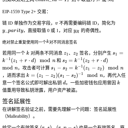
= 1
EIP-1559 Type 2+ 交易：
v
y\_p
链 ID 单独作为交易字段，
v
不再需要编码链 ID，简化为
y_R
_
y
p
a
r
i
t
y
，直接取值 0 或 1，对应
y
的奇偶性。
R
k
k
绝对禁止重复使用同一个
对不同消息签名
k
z_1
z_2
s_1 =
=
若用同一个
k
对两条不同消息
z
、
z
签名，分别产生
s
1
2
1
k^{-1
−
1
−
1
s_2 =
(
+
⋅
)
mod
=
(
+
⋅
)
k
z
r
d
n
和
s
k
z
r
d
1
2
2
(z_1 
k^{-1}
−
1
s_1 -
mod
−
=
(
−
)
mod
n
，攻击者可计算
s
s
k
z
z
n
1
2
1
2
r
(z_2 +
s_2 =
−
1
k = (z_1
=
(
−
)
(
−
)
mod
，进而求出
k
z
z
s
s
n
，再代入任
1
2
1
2
\cdot
r
k^{-1}
- z_2)(s_1
d
k
意一个签名公式即可解出私钥
d
。一些加密钱包应用曾因
k
d)
\cdot
(z_1 -
-
值重用导致私钥泄露，用户资产被盗。
\mod
d)
z_2)
s_2)^{-1}
n
\mod
\mod
\mod n
签名延展性
n
n
在讲解签名验证之前，需要先理解一个问题：签名延展性
（Malleability）。
(r,
(r,
(
,
)
(
,
−
)
给定一个有效签名
r
s
，
r
n
s
也是一个有效签名。原