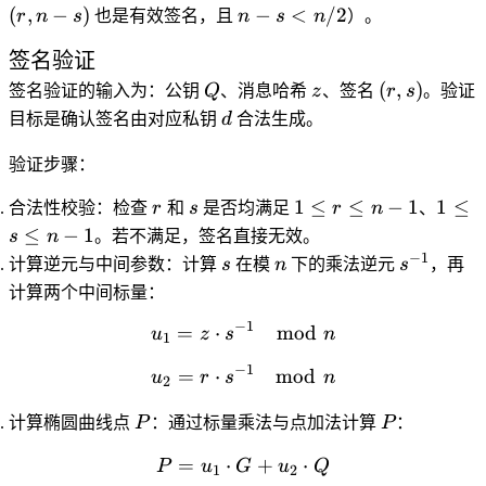
n/2
n/2
-
n-
n -
(
,
−
)
−
<
/2
r
n
s
也是有效签名，且
n
s
n
）。
s
s)
s <
签名验证
n/2
Q
z
(r,
(
,
)
签名验证的输入为：公钥
Q
、消息哈希
z
、签名
r
s
。验证
s)
d
目标是确认签名由对应私钥
d
合法生成。
验证步骤：
r
s
1
1
1
≤
≤
−
1
1
≤
合法性校验
：检查
r
和
s
是否均满足
r
n
、
\leq
\leq
≤
−
1
s
n
。若不满足，签名直接无效。
r
s
−
1
s
n
s^{-1}
计算逆元与中间参数
：计算
s
在模
n
下的乘法逆元
s
，再
\leq
\leq
计算两个中间标量：
n-1
n-1
−
1
=
⋅
u_1 = z \cdot s^{-1} \mod
mod
u
z
s
n
1
−
1
=
⋅
u_2 = r \cdot s^{-1} \mod
mod
u
r
s
n
2
P
P
计算椭圆曲线点
P
：通过标量乘法与点加法计算
P
：
=
⋅
P = u_1 \cdot G + u_2 \c
+
⋅
P
u
G
u
Q
1
2