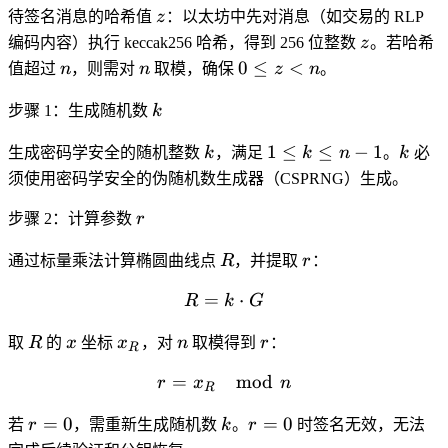
z
待签名消息的哈希值
z
：以太坊中先对消息（如交易的 RLP
z
编码内容）执行 keccak256 哈希，得到 256 位整数
z
。若哈希
n
n
0
0
≤
<
值超过
n
，则需对
n
取模，确保
z
n
。
\leq
k
z <
步骤 1：生成随机数
k
n
k
1
k
1
≤
≤
−
1
生成密码学安全的随机整数
k
，满足
k
n
。
k
必
\leq
须使用密码学安全的伪随机数生成器（CSPRNG）生成。
k
r
\leq
步骤 2：计算参数
r
n-1
R
r
通过标量乘法计算椭圆曲线点
R
，并提取
r
：
=
R = k \cdot G
⋅
R
k
G
R
x
x_R
n
r
取
R
的
x
坐标
x
，对
n
取模得到
r
：
R
=
r = x_R \mod n
mod
r
x
n
R
r
k
r
=
0
=
0
若
r
，需重新生成随机数
k
。
r
时签名无效，无法
=
=