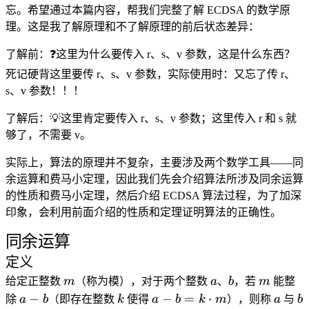
忘。希望通过本篇内容，帮我们完整了解 ECDSA 的数学原
理。这是我了解原理和不了解原理的前后状态差异：
了解前
：❓这里为什么要传入 r、s、v 参数，这是什么东西？
死记硬背这里要传 r、s、v 参数，实际使用时：又忘了传 r、
s、v 参数！！！
了解后
：💡这里肯定要传入 r、s、v 参数；这里传入 r 和 s 就
够了，不需要 v。
实际上，算法的原理并不复杂，主要涉及两个数学工具——同
余运算和费马小定理，因此我们先会介绍算法所涉及同余运算
的性质和费马小定理，然后介绍 ECDSA 算法过程，为了加深
印象，会利用前面介绍的性质和定理证明算法的正确性。
同余运算
定义
m
a
b
m
给定正整数
m
（称为
模
），对于两个整数
a
、
b
，若
m
能整
a
k
a - b
a
b
−
−
=
⋅
除
a
b
（即存在整数
k
使得
a
b
k
m
），则称
a
与
b