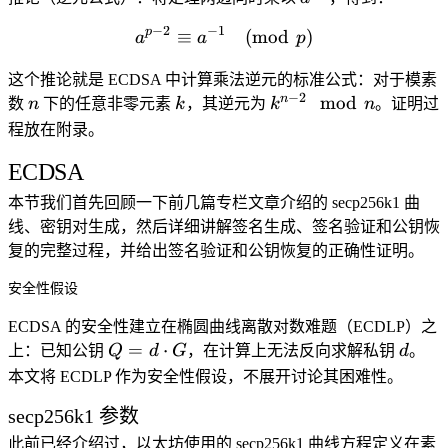
−
2
−
1
p
≡
a^{p-2} \equiv a^{-1} \
(
mod
)
a
a
p
这个推论就是 ECDSA 中计算乘法逆元的标准公式：对于模素
−
2
n
k
k^{n-
n
mod
数
n
下的任意非零元素
k
，其逆元为
k
n
。证明过
2}
程放在附录。
\mod
ECDSA
n
本节我们首先回顾一下前几篇专栏文章介绍的 secp256k1 曲
线、密钥对生成，然后详细讲解签名生成、签名验证和公钥恢
复的完整过程，并给出签名验证和公钥恢复的正确性证明。
安全性假设
ECDSA 的安全性建立在椭圆曲线离散对数难题（ECDLP）之
Q =
d
=
⋅
上：已知公钥
Q
d
G
，在计算上无法反向求解私钥
d
。
d
本文将 ECDLP 作为安全性假设，不展开讨论其困难性。
\cdot
secp256k1 参数
G
此前已经介绍过，以太坊使用的 secp256k1 曲线方程定义在素