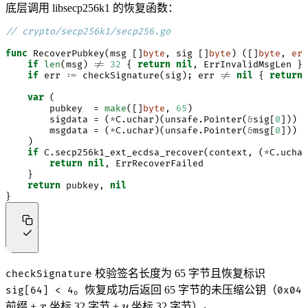
底层调用 libsecp256k1 的恢复函数：
// crypto/secp256k1/secp256.go
func
RecoverPubkey
(
msg
[]
byte
,
sig
[]
byte
)
([]
byte
,
err
if
len
(
msg
)
!=
32
{
return
nil
,
ErrInvalidMsgLen
}
if
err
:=
checkSignature
(
sig
);
err
!=
nil
{
return
var
(
pubkey
=
make
([]
byte
,
65
)
sigdata
=
(
*
C
.
uchar
)(
unsafe
.
Pointer
(
&
sig
[
0
]))
msgdata
=
(
*
C
.
uchar
)(
unsafe
.
Pointer
(
&
msg
[
0
]))
)
if
C
.
secp256k1_ext_ecdsa_recover
(
context
,
(
*
C
.
uchar
return
nil
,
ErrRecoverFailed
}
return
pubkey
,
nil
}
校验签名长度为 65 字节且恢复标识
checkSignature
。恢复成功后返回 65 字节的未压缩公钥（
sig[64] < 4
0x04
x
y
前缀 +
x
坐标 32 字节 +
y
坐标 32 字节）。