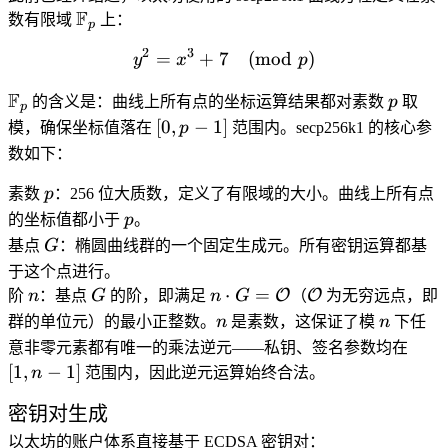
\mathbb{F}_p
F
数有限域
上：
p
2
3
=
+
7
y^2 = x^3 + 7 \pmod{p}
(
mod
)
y
x
p
\mathbb{F}_p
F
p
的含义是：曲线上所有点的坐标运算结果都对素数
p
取
p
[0,
[
0
,
−
1
]
模，确保坐标值落在
p
范围内。secp256k1 的核心参
p-
数如下：
1]
p
素数
p
：256 位大质数，定义了有限域的大小。曲线上所有点
p
的坐标值都小于
p
。
G
基点
G
：椭圆曲线群的一个固定生成元。所有密钥运算都基
于这个点进行。
n
G
n \cdot G =
\mathcal{O}
⋅
=
O
O
阶
n
：基点
G
的阶，即满足
n
G
（
为无穷远点，即
\mathcal{O}
n
n
群的单位元）的最小正整数。
n
是素数，这保证了模
n
下任
[1,
意非零元素都有唯一的乘法逆元——私钥、签名参数均在
n-
[
1
,
−
1
]
n
范围内，因此逆元运算始终合法。
1]
密钥对生成
以太坊的账户体系直接基于 ECDSA 密钥对：