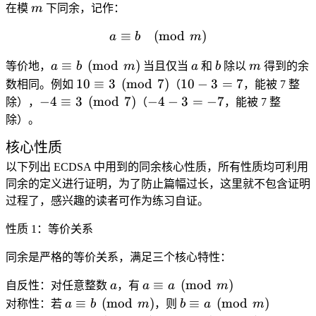
-
= k
m
在模
m
下同余
，记作：
b
\cdot
≡
(
a \equiv b \pmod{m}
mod
)
m
a
b
m
a \equiv b
a
b
m
≡
(
mod
)
等价地，
a
b
m
当且仅当
a
和
b
除以
m
得到的余
\pmod{m}
10 \equiv
10
10
≡
3
(
mod
7
)
10
−
3
=
7
数相同。例如
（
，能被 7 整
3
-
-4 \equiv
-4
−
4
≡
3
(
mod
7
)
−
4
−
3
=
−
7
除），
（
，能被 7 整
\pmod{7}
3
3
-
除）。
=
\pmod{7}
3
核心性质
7
=
-7
以下列出 ECDSA 中用到的同余核心性质，所有性质均可利用
同余的定义进行证明，为了防止篇幅过长，这里就不包含证明
过程了，感兴趣的读者可作为练习自证。
性质 1：等价关系
同余是严格的等价关系，满足三个核心特性：
a
a \equiv a
≡
(
mod
)
自反性
：对任意整数
a
，有
a
a
m
\pmod{m}
a \equiv b
b \equiv a
≡
(
mod
)
≡
(
mod
)
对称性
：若
a
b
m
，则
b
a
m