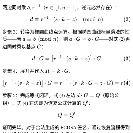
−
1
r^{-1}
r
∈
[
1
,
−
1
]
两边同时乘以
r
（
r
n
，逆元必然存在）：
\in
−
1
≡
⋅
(
⋅
−
d \equiv r^{-1} \cdot (s \
)
(
mod
)
(
2
)
d
r
s
k
z
n
[1,
n-
步骤 3
：转换为椭圆曲线点运算。根据椭圆曲线标量乘法的性
1]
a \equiv b
a
≡
(
mod
)
⋅
=
⋅
质——若
a
b
n
，则
a
G
b
G
——对式 (2) 两
\pmod{n}
\cdot
G
边同时乘以基点
G
：
G =
−
1
⋅
=
⋅
(
d \cdot G = \left[ r^{-1} \
⋅
−
)
⋅
(
3
)
[
b
]
d
G
r
s
k
z
G
\cdot
R =
=
⋅
步骤 4
：展开并代入
R
k
G
：
G
k
−
1
−
1
−
1
⋅
(
⋅
−
)
⋅
=
\left[ r^{-1} \cdot (s \cdo
⋅
(
⋅
⋅
−
⋅
)
=
(
4
)
⋅
[
]
r
s
k
z
G
r
s
k
G
z
G
r
\cdot
G
d
⋅
=
步骤 5
：完成等式闭环。式 (3) 左边
d
G
Q
（原始公
\cdot
′
Q'
钥），式 (4) 右边即为恢复公式计算的
Q
：
G =
′
=
Q = Q'
Q
Q
Q
证明完毕。对于合法生成的 ECDSA 签名，通过恢复流程得到