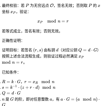
P
\mathcal{O}
P
x
O
最终校验
：若
P
为无穷远点
，签名无效；否则取
P
的
x
x_P
坐标
x
，验证：
P
mod
x_P \mod n = r
=
x
n
r
P
若等式成立，签名有效；否则无效。
正确性证明：
(r,
d
Q =
(
,
)
=
⋅
证明目标：若签名
r
s
由私钥
d
（对应公钥
Q
d
G
）
s)
d
x_P
按照上述合法流程生成，则验证过程必然满足
x
P
\cdot
\mod
mod
=
n
r
。
G
n = r
已知条件：
R =
r =
=
⋅
=
mod
R
k
G
，
r
x
n
R
k
x_R
−
1
s =
=
⋅
(
+
⋅
)
mod
s
k
z
r
d
n
\cdot
\mod
k^{-1}
Q =
=
⋅
Q
d
G
G
n
\cdot
d
n
G
a
a
⋅
=
(
mod
)
⋅
n
是
G
的阶，即对任意整数
a
，有
a
G
a
n
(z + r
\cdot
\cdot
G