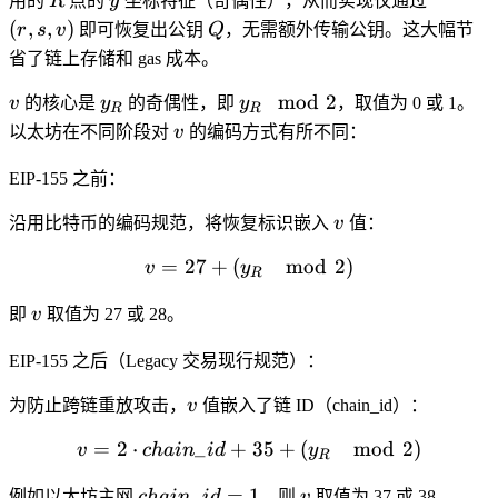
用的
R
点的
y
坐标特征（奇偶性），从而实现
仅通过
p -
s,
Q
(
,
,
)
r
s
v
即可恢复出公钥
Q
，无需额外传输公钥。这大幅节
y_R)
v)
省了链上存储和 gas 成本。
v
y_R
y_R
mod
2
v
的核心是
y
的奇偶性，即
y
，取值为 0 或 1。
R
R
\mod
v
以太坊在不同阶段对
v
的编码方式有所不同：
2
EIP-155 之前：
v
沿用比特币的编码规范，将恢复标识嵌入
v
值：
=
27
+
(
v = 27 + (y_R \mod 2)
mod
2
)
v
y
R
v
即
v
取值为 27 或 28。
EIP-155 之后（Legacy 交易现行规范）：
v
为防止跨链重放攻击，
v
值嵌入了链 ID（chain_id）：
=
2
⋅
_
+
v = 2 \cdot chain\_id + 3
35
+
(
mod
2
)
v
c
hain
i
d
y
R
chain\_id
v
_
=
1
例如以太坊主网
c
hain
i
d
，则
v
取值为 37 或 38。