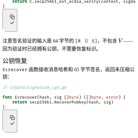
return
C
.
secp256k1_ext_ecdsa_verify
(
context
,
sigdat
}
V
注意签名验证的输入是 64 字节的
，不包含
V
——
[R || S]
因为验证时已经拥有公钥，不需要恢复标识。
公钥恢复
函数接收消息哈希和 65 字节签名，返回未压缩公
Ecrecover
钥：
// crypto/signature_cgo.go
func
Ecrecover
(
hash
,
sig
[]
byte
)
([]
byte
,
error
)
{
return
secp256k1
.
RecoverPubkey
(
hash
,
sig
)
}