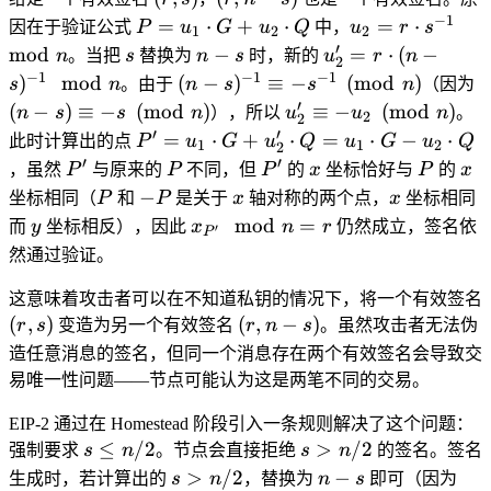
s)
n
−
1
P =
u_2 =
=
⋅
+
⋅
=
⋅
因在于验证公式
P
u
G
u
Q
中，
u
r
s
1
2
2
-
u_1
r
′
s
n
u_2' =
mod
−
=
⋅
(
−
n
。当把
s
替换为
n
s
时，新的
u
r
n
2
s)
\cdot
\cdot
-
r \cdot
−
1
−
1
−
1
(n -
(n
)
mod
(
−
)
≡
−
(
mod
)
s
n
。由于
n
s
s
n
（因为
G +
s^{-1}
s
(n -
s)^{-1}
\
′
u_2'
(
−
)
≡
−
(
mod
)
≡
−
(
mod
)
n
s
s
n
），所以
u
u
n
。
2
2
u_2
\mod
s)^{-1}
\equiv -
\
\equiv -
′
′
P' =
=
⋅
+
⋅
=
⋅
−
⋅
此时计算出的点
P
u
G
u
Q
u
G
u
Q
1
1
2
\cdot
n
2
\mod
s^{-1}
u_2
u_1
′
′
P'
P
P'
x
P
x
，虽然
P
与原来的
P
不同，但
P
的
x
坐标恰好与
P
的
x
Q
n
\pmod{n}
\pmod{n}
\cdot
P
-
x
x
−
坐标相同（
P
和
P
是关于
x
轴对称的两个点，
x
坐标相同
G +
P
y
x_{P'}
mod
=
而
y
坐标相反），因此
x
n
r
仍然成立，签名依
′
P
u_2'
\mod
然通过验证。
\cdot
n = r
Q =
这意味着攻击者可以在不知道私钥的情况下，将一个有效签名
u_1
(r,
(r,
(
,
)
(
,
−
)
r
s
变造为另一个有效签名
r
n
s
。虽然攻击者无法伪
\cdot
s)
n-
造任意消息的签名，但同一个消息存在两个有效签名会导致交
G -
s)
易唯一性问题——节点可能认为这是两笔不同的交易。
u_2
\cdot
EIP-2 通过在 Homestead 阶段引入一条规则解决了这个问题：
Q
s
s >
≤
/2
>
/2
强制要求
s
n
。节点会直接拒绝
s
n
的签名。签名
\leq
n/2
s >
n
(r,
>
/2
−
生成时，若计算出的
s
n
，替换为
n
s
即可（因为