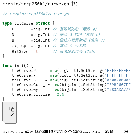
中：
crypto/secp256k1/curve.go
// crypto/secp256k1/curve.go
type
BitCurve
struct
{
P
*
big
.
Int
// 有限域的阶（素数 p）
N
*
big
.
Int
// 基点 G 的阶（素数 n）
B
*
big
.
Int
// 曲线方程常数项（值为 7）
Gx
,
Gy
*
big
.
Int
// 基点 G 的坐标
BitSize
int
// 有限域的位长（256）
}
func
init
()
{
theCurve
.
P
,
_
=
new
(
big
.
Int
).
SetString
(
"FFFFFFFFFFF
theCurve
.
N
,
_
=
new
(
big
.
Int
).
SetString
(
"FFFFFFFFFFF
theCurve
.
B
,
_
=
new
(
big
.
Int
).
SetString
(
"00000000000
theCurve
.
Gx
,
_
=
new
(
big
.
Int
).
SetString
(
"79BE667EF9
theCurve
.
Gy
,
_
=
new
(
big
.
Int
).
SetString
(
"483ADA7726
theCurve
.
BitSize
=
256
}
结构体的字段与前文介绍的 secp256k1 参数一一对
BitCurve