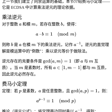
上一节我们建立了同余运算的基础，本节介绍费马小定理——
它是 ECDSA 中计算乘法逆元的理论依据。
乘法逆元
a
m
b
对于整数
a
和模
m
，若存在整数
b
，使得：
⋅
≡
1
a \cdot b \equiv 1 \pmod
(
mod
)
a
b
m
−
1
b
a
m
a^{-1}
则称
b
是
a
在模
m
下的
乘法逆元
，记作
a
。逆元的直觉理
解是模运算中的"倒数"：乘以逆元等价于做除法。
\gcd(a,
a
m
g
c
d
(
,
)
=
1
逆元存在的充要条件是
a
m
（即
a
与
m
互
m) = 1
m
a
m
∈
[
1
,
−
1
]
质）。当
m
是素数时，所有
a
m
都与
m
互质，
\in
因此逆元必然存在。
[1,
费马小定理
m-
1]
p
a
\gcd(a,
g
c
d
(
,
)
=
1
定理
：若
p
是素数，
a
是任意整数，且
a
p
，则：
p) = 1
−
1
p
≡
1
a^{p-1} \equiv 1 \pmod{
(
mod
)
a
p
−
1
a^{-1}
推论
（逆元公式）：将定理两边同时乘以
a
，得到：