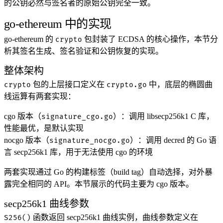
的公钥必然与签名者的原始公钥完全一致。
go-ethereum 中的实现
go-ethereum 的
包封装了 ECDSA 的核心操作，本节分
crypto
析其签名生成、签名验证和公钥恢复的实现。
整体架构
包的上层接口定义在
中，底层的椭圆曲
crypto
crypto.go
线运算有两套实现：
cgo 版本
（
）：调用 libsecp256k1 C 库，
signature_cgo.go
性能最优，是默认实现
nocgo 版本
（
）：调用 decred 的 Go 语
signature_nocgo.go
言 secp256k1 库，用于无法使用 cgo 的环境
两套实现通过 Go 的构建标签（build tag）自动选择，对外暴
露完全相同的 API。本节展示的代码主要为 cgo 版本。
secp256k1 曲线参数
函数返回 secp256k1 曲线实例，曲线参数定义在
S256()