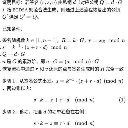
(r,
d
Q =
(
,
,
)
=
⋅
证明目标：若签名
r
s
v
由私钥
d
（对应公钥
Q
d
G
s,
d
Q'
）按 ECDSA 规范合法生成，则通过上述流程恢复出的公钥
v)
\cdot
′
′
Q'
=
Q
满足
Q
Q
。
G
=
Q
已知条件：
k
R =
r =
∈
[
1
,
−
1
]
=
⋅
=
mod
签名随机数
k
n
，
R
k
G
，
r
x
n
R
\in
k
x_R
−
1
s =
=
⋅
(
+
⋅
)
mod
s
k
z
r
d
n
[1,
\cdot
\mod
k^{-1}
Q =
=
⋅
Q
d
G
n-
G
n
\cdot
d
n
G
a
⋅
=
(
mod
)
⋅
n
是
G
的素数阶，即
a
G
a
n
G
1]
(z + r
\cdot
\cdot
r
v
R
恢复流程中通过
r
和
v
还原的点与签名生成时的
R
完全一致
\cdot
G
G =
d)
−
1
s = k^{-1}
(a
=
⋅
(
+
⋅
)
(
mod
)
步骤 1
：从签名公式出发。
s
k
z
r
d
n
\mod
\cdot (z +
\mod
k
，两边乘以
k
：
n
r \cdot d)
n)
⋅
≡
+
⋅
s \cdot k \equiv z + r \c
(
mod
)
(
1
)
\pmod{n}
\cdot
s
k
z
r
d
n
G
d
步骤 2
：移项，把含
d
的项单独留在右侧：
⋅
−
≡
⋅
s \cdot k - z \equiv r \cd
(
mod
)
s
k
z
r
d
n