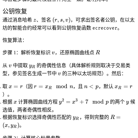
公钥恢复
z
(r,
(
,
,
)
通过消息哈希
z
、签名
r
s
v
，可求出签名者公钥，在以太
s,
坊的智能合约经常可以看到公钥恢复函数
。
ecrecover
v)
恢复算法：
v
R
步骤 1：解析恢复标识
v
，还原椭圆曲线点
R
v
y_R
从
v
中提取
y
的奇偶性信息（具体解析规则取决于交易类
R
v
型，参见签名生成一节中
v
的三种以太坊规范）。然后：
x
r =
n
x_R
=
=
mod
<
=
取
x
r
（因
r
x
n
，且
n
p
，默认
x
r
R
R
=
x_R
<
= r
）。
r
\mod
p
2
3
x
y^2
y
=
+
7
mod
根据
x
计算椭圆曲线方程
y
x
p
的两个
y
候
n
=
选值，两者奇偶性相反。
x^3
y_R
R =
=
根据恢复标识选择奇偶性匹配的
y
，得到完整的
R
R
+ 7
(x,
(
,
)
x
y
。
R
\mod
y_R)
p