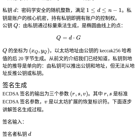
d
1
1
≤
≤
−
1
私钥
d
：密码学安全的随机整数，满足
d
n
。私
\leq
钥是账户的核心机密，持有私钥即拥有账户的控制权。
d
Q
公钥
Q
：由私钥通过标量乘法生成，是椭圆曲线上的点：
\leq
=
Q = d \cdot G
⋅
n-1
Q
d
G
Q
(x_Q,
(
,
)
Q
的坐标为
x
y
，以太坊地址由公钥的 keccak256 哈希
Q
Q
y_Q)
值的后 20 字节生成。从前文的介绍我们已经知道，私钥到地
址的推导是单向的：由私钥可以推出公钥和地址，但无法从地
址反推公钥或私钥。
签名生成
(r,
r,
(
,
,
)
,
ECDSA 签名的输出为三个参数
r
s
v
。其中
r
s
是标准
s,
s
v
ECDSA 签名参数，
v
是以太坊扩展的恢复标识符。下面逐步
v)
讲解签名生成过程。
签名输入：
d
签名者私钥
d