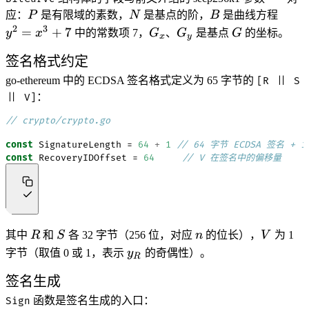
P
N
B
y^2
应：
P
是有限域的素数，
N
是基点的阶，
B
是曲线方程
=
2
3
G_x
G_y
G
=
+
7
y
x
中的常数项 7，
G
、
G
是基点
G
的坐标。
x
y
x^3
+ 7
签名格式约定
go-ethereum 中的 ECDSA 签名格式定义为 65 字节的
[R || S
：
|| V]
// crypto/crypto.go
const
SignatureLength
=
64
+
1
// 64 字节 ECDSA 签名 +
const
RecoveryIDOffset
=
64
// V 在签名中的偏移量
R
S
n
V
其中
R
和
S
各 32 字节（256 位，对应
n
的位长），
V
为 1
y_R
字节（取值 0 或 1，表示
y
的奇偶性）。
R
签名生成
函数是签名生成的入口：
Sign