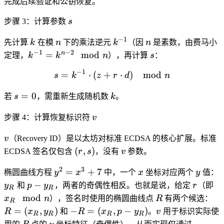
完成后续验证和公钥恢复。
0
0
s
步骤 3：计算参数
s
−
1
k
n
k^{-1}
n
先计算
k
在模
n
下的乘法逆元
k
（因
n
是素数，由费马小
−
1
−
2
k^{-1}
s
n
=
mod
定理，
k
k
n
），再计算
s
：
=
−
1
=
⋅
(
+
s = k^{-1} \cdot (z + r \c
⋅
)
mod
s
k
z
r
d
n
k^{n-
2}
s
k
=
0
若
s
，需重新生成随机数
k
。
\mod
=
n
v
0
步骤 4：计算恢复标识符
v
v
v
（Recovery ID）是以太坊对标准 ECDSA 的核心扩展。标准
(r,
v
(
,
)
ECDSA 签名仅包含
r
s
，没有
v
参数。
s)
2
3
y^2
x
y
=
+
7
椭圆曲线方程
y
x
中，一个
x
坐标对应两个
y
值：
=
p -
r
x
−
y
和
p
y
，两者的奇偶性相反。也就是说，给定
r
（即
R
R
x^3
y_R
\
R
R
mod
x
n
），签名时使用的椭圆曲线点
R
有两个候选：
R
+ 7
n
(x
-R =
v
=
(
,
)
−
=
(
,
−
)
R
x
y
和
R
x
p
y
。
v
用于标识实际使
R
R
R
R
y_
(x_R,
R
y
(r,