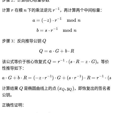
步骤 2：计算核心标量参数
−
1
r
n
r^{-1}
计算
r
在模
n
下的乘法逆元
r
，再计算两个中间标量：
−
1
=
(
−
)
⋅
a = (-z) \cdot r^{-1} \mod
mod
a
z
r
n
−
1
=
⋅
b = s \cdot r^{-1} \mod n
mod
b
s
r
n
Q
步骤 3：反向推导公钥
Q
=
⋅
Q = a \cdot G + b \cdot 
+
⋅
Q
a
G
b
R
−
1
Q =
=
⋅
(
⋅
−
⋅
)
该公式等价于核心恢复式
Q
r
s
R
z
G
。等价
r^{-1}
性推导如下：
\cdot
−
1
−
1
−
1
⋅
+
⋅
=
(
−
⋅
)
⋅
a \cdot G + b \cdot R = (-
+
(
⋅
)
⋅
=
⋅
(
a
G
b
R
z
r
(s
G
s
r
R
r
s
\cdot
Q
(x_Q,
(
,
)
计算结果
Q
是椭圆曲线上的点
x
y
，即恢复出的签名者
R - z
Q
Q
y_Q)
公钥。
\cdot
G)
正确性证明：