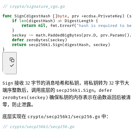
// crypto/signature_cgo.go
func
Sign
(
digestHash
[]
byte
,
prv
*
ecdsa
.
PrivateKey
)
(
si
if
len
(
digestHash
)
!=
DigestLength
{
return
nil
,
fmt
.
Errorf
(
"hash is required to be 
}
seckey
:=
math
.
PaddedBigBytes
(
prv
.
D
,
prv
.
Params
().
B
defer
zeroBytes
(
seckey
)
return
secp256k1
.
Sign
(
digestHash
,
seckey
)
}
接收 32 字节的消息哈希和私钥，将私钥转为 32 字节大
Sign
端序整数后，调用底层的
。
secp256k1.Sign
defer
确保私钥的内存表示在函数返回后被清
zeroBytes(seckey)
零，防止泄露。
底层实现在
中：
crypto/secp256k1/secp256.go
// crypto/secp256k1/secp256.go